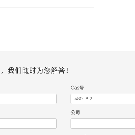
息，我们随时为您解答！
Cas号
公司