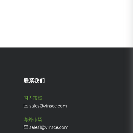
联系我们
国内市场
sales@vinsce.com
海外市场
sales1@vinsce.com