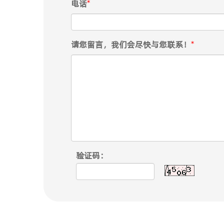
电话
*
请您留言，我们会尽快与您联系！
*
验证码：