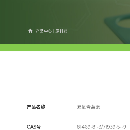
| 产品中心 | 原料药
产品名称
双氢青蒿素
CAS号
81469-81-3/71939-5--9