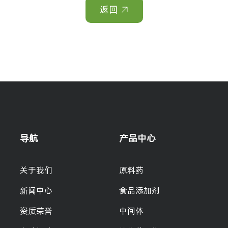
返回
导航
产品中心
关于我们
原料药
新闻中心
食品添加剂
资质荣誉
中间体