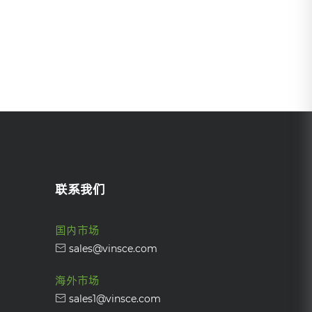
联系我们
国内市场
sales@vinsce.com
海外市场
sales1@vinsce.com